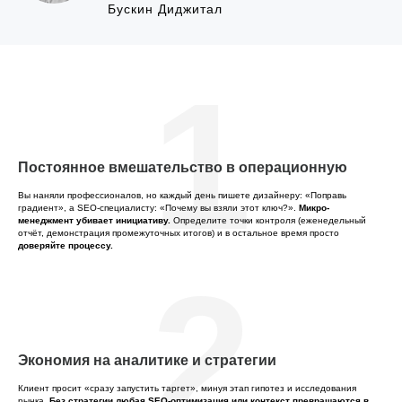
Бускин Диджитал
1
Постоянное вмешательство в операционную
Вы наняли профессионалов, но каждый день пишете дизайнеру: «Поправь
градиент», а SEO-специалисту: «Почему вы взяли этот ключ?».
Микро-
менеджмент убивает инициативу.
Определите точки контроля (еженедельный
отчёт, демонстрация промежуточных итогов) и в остальное время просто
доверяйте процессу.
2
Экономия на аналитике и стратегии
Клиент просит «сразу запустить таргет», минуя этап гипотез и исследования
рынка.
Без стратегии любая SEO-оптимизация или контекст превращаются в