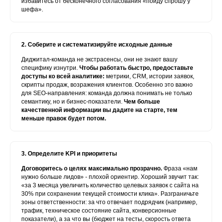
избавитесь от бесконечного согласования «пойду спрошу у
шефа».
2. Соберите и систематизируйте исходные данные
Диджитал-команда не экстрасенсы, они не знают вашу
специфику изнутри.
Чтобы работать быстро, предоставьте
доступы ко всей аналитике:
метрики, CRM, истории заявок,
скрипты продаж, возражения клиентов. Особенно это важно
для SEO-направления: команда должна понимать не только
семантику, но и бизнес-показатели.
Чем больше
качественной информации вы дадите на старте, тем
меньше правок будет потом.
3. Определите KPI и приоритеты
Договоритесь о целях максимально прозрачно.
Фраза «нам
нужно больше лидов» - плохой ориентир. Хороший звучит так:
«за 3 месяца увеличить количество целевых заявок с сайта на
30% при сохранении текущей стоимости клика». Разграничьте
зоны ответственности: за что отвечает подрядчик (например,
трафик, техническое состояние сайта, конверсионные
показатели), а за что вы (бюджет на тесты, скорость ответа