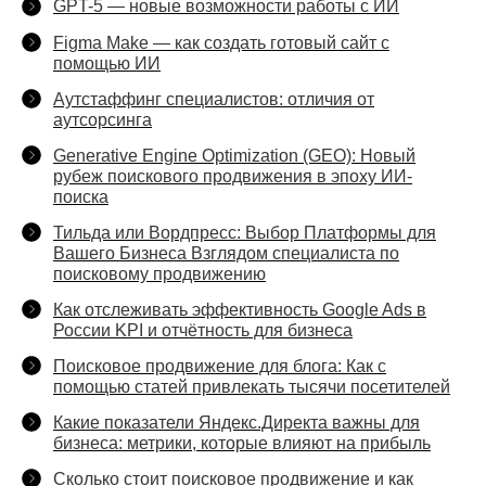
GPT-5 — новые возможности работы с ИИ
Figma Make — как создать готовый сайт с
помощью ИИ
Аутстаффинг специалистов: отличия от
аутсорсинга
Generative Engine Optimization (GEO): Новый
рубеж поискового продвижения в эпоху ИИ-
поиска
Тильда или Вордпресс: Выбор Платформы для
Вашего Бизнеса Взглядом специалиста по
поисковому продвижению
Как отслеживать эффективность Google Ads в
России KPI и отчётность для бизнеса
Поисковое продвижение для блога: Как с
помощью статей привлекать тысячи посетителей
Какие показатели Яндекс.Директа важны для
бизнеса: метрики, которые влияют на прибыль
Сколько стоит поисковое продвижение и как