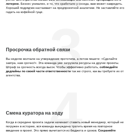
лотерею.
Бизнес уникален, и то, что сработало у соседа, вам может навредить.
Хороший подрядчик настаивает на предпроектной аналитике. Не заставляйте его
гадать на кофейной гуще.
3
Просрочка обратной связи
Вы неделю молчали на утверждение прототипа, а потом пишете: «Сделайте
завтра, нам срочно!». Эта команда уже загрузила ресурсы на другие проекты.
Штраф за срочность всегда высок. Чтобы эффективно работать,
соблюдайте
дедлайны по своей части ответственности
так же строго, как вы требуете их от
агентства.
4
Смена куратора на ходу
Когда в середине проекта задачи начинает ставить новый менеджер, который не
погружен в историю, вся команда вынуждена тратить время на повторное
введение в проект. Это прямо вычитается из бюджета и сроков.
Сохраняйте