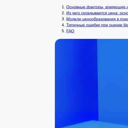
Основные факторы, влияющие н
Из чего складывается цена: осн
Модели ценообразования в пои
Типичные ошибки при оценке б
FAQ