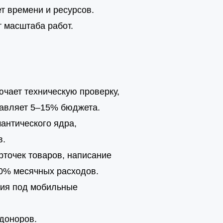
т времени и ресурсов.
т масштаба работ.
.
ючает техническую проверку,
тавляет 5–15% бюджета.
антического ядра,
в.
рточек товаров, написание
–50% месячных расходов.
ция под мобильные
 доноров.