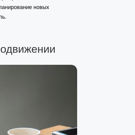
планирование новых
ль.
родвижении