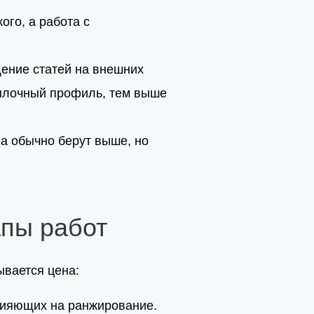
го, а работа с
щение статей на внешних
сылочный профиль, тем выше
ва обычно берут выше, но
апы работ
ывается цена:
лияющих на ранжирование.