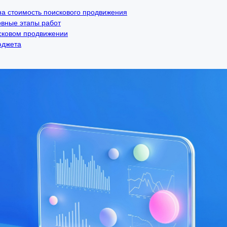
а стоимость поискового продвижения
овные этапы работ
сковом продвижении
юджета