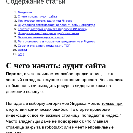
Содержание статьи
Введение
С чего начать: аудит сайта
Техническая оптимизация под Яндекс
Внутренняя оптимизация: релевантность и структура
Контент, который нравится Яндексу и ИИ‑поиску
Поведенческие факторы и удобство сайта
Внешняя оптимизация и ссылки
Региональность и локальное продвижение в Яндексе
Сроки и ожидания: когда ждать ТОП
Вывод
FAQ
С чего начать: аудит сайта
Первое
, с чего начинается любое продвижение, — это
честный взгляд на текущее состояние проекта. Без анализа
любые попытки выводить ресурс в лидеры похожи на
движение вслепую.
Попадать в выборку алгоритмов Яндекса можно
только при
отсутствии критических ошибок.
На старте проверьте
индексацию: все ли важные страницы попадают в индекс?
Часто владельцы даже не подозревают, что главная
страница закрыта в robots.txt или имеет неправильные